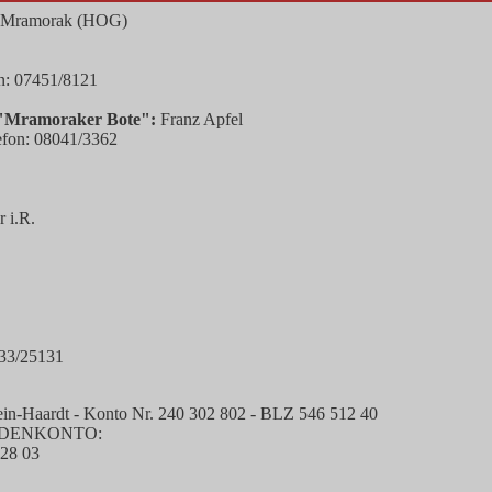
t Mramorak (HOG)
n: 07451/8121
"Mramoraker Bote":
Franz Apfel
lefon: 08041/3362
r i.R.
233/25131
n-Haardt - Konto Nr. 240 302 802 - BLZ 546 512 40
NDENKONTO:
28 03