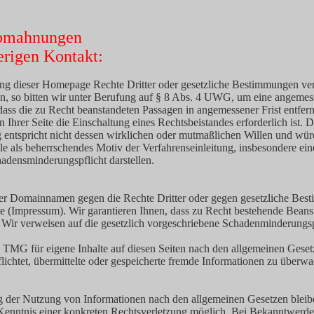
Abmahnungen
rigen Kontakt:
tung dieser Homepage Rechte Dritter oder gesetzliche Bestimmungen ver
n, so bitten wir unter Berufung auf § 8 Abs. 4 UWG, um eine angemess
dass die zu Recht beanstandeten Passagen in angemessener Frist entfer
Ihrer Seite die Einschaltung eines Rechtsbeistandes erforderlich ist. 
 entspricht nicht dessen wirklichen oder mutmaßlichen Willen und wür
ls beherrschendes Motiv der Verfahrenseinleitung, insbesondere einer
hadensminderungspflicht darstellen.
er der Domainnamen gegen die Rechte Dritter oder gegen gesetzliche Bes
 (Impressum). Wir garantieren Ihnen, dass zu Recht bestehende Beanst
. Wir verweisen auf die gesetzlich vorgeschriebene Schadenminderungsp
1 TMG für eigene Inhalte auf diesen Seiten nach den allgemeinen Gese
pflichtet, übermittelte oder gespeicherte fremde Informationen zu über
g der Nutzung von Informationen nach den allgemeinen Gesetzen bleibe
r Kenntnis einer konkreten Rechtsverletzung möglich. Bei Bekanntwer