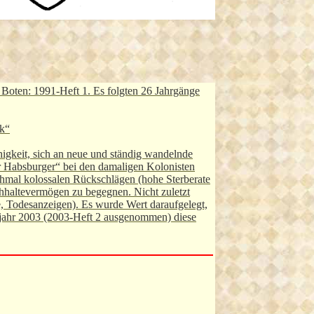
 Boten: 1991-Heft 1. Es folgten 26 Jahrgänge
ak“
igkeit, sich an neue und ständig wandelnde
r Habsburger“ bei den damaligen Kolonisten
chmal kolossalen Rückschlägen (hohe Sterberate
chhaltevermögen zu begegnen. Nicht zuletzt
, Todesanzeigen). Es wurde Wert daraufgelegt,
gsjahr 2003 (2003-Heft 2 ausgenommen) diese