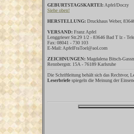
GEBURTSTAGSKARTEI:
Apfel/Doczy
Siehe oben!
HERSTELLUNG:
Druckhaus Weber, 83646
VERSAND:
Franz Apfel
Lenggrieser Str.29 1/2 - 83646 Bad T lz - Te
Fax: 08041 - 730 103
E-Mail: ApfelFraToel@aol.com
ZEICHNUNGEN:
Magdalena Bitsch-Gass
Rennbergstr. 15A - 76189 Karlsruhe
Die Schriftleitung behält sich das Rechtvor, L
Leserbriefe
spiegeln die Meinung der Einsend