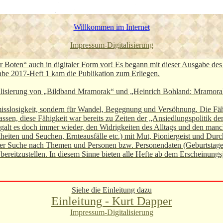
Willkommen im Internet
Impressum-Digitalisierung
 Boten“ auch in digitaler Form vor! Es begann mit dieser Ausgabe des
abe 2017-Heft 1 kam die Publikation zum Erliegen.
gitalisierung von „Bildband Mramorak“ und „Heinrich Bohland: Mramor
misslosigkeit, sondern für Wandel, Begegnung und Versöhnung. Die Fäh
en, diese Fähigkeit war bereits zu Zeiten der „Ansiedlungspolitik de
 galt es doch immer wieder, den Widrigkeiten des Alltags und den man
eiten und Seuchen, Ernteausfälle etc.) mit Mut, Pioniergeist und Dur
i der Suche nach Themen und Personen bzw. Personendaten (Geburtstage
bereitzustellen. In diesem Sinne bieten alle Hefte ab dem Erscheinun
Siehe die Einleitung dazu
Einleitung - Kurt Dapper
Impressum-Digitalisierung