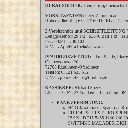
HERAUSGEBER:
Heimatortsgemeinschaf
VORSITZENDER:
Peter Zimmermann
Hohenzollernring 65 - 72160 HORB - Telefo
2.Vorsitzender und SCHRIFTLEITUNG 
Lenggrieser Str.29 1/2 - 83646 Bad T lz - Te
Fax: 08041 - 730 103
E-Mail: ApfelFraToel@aol.com
PFARRERSVETTER:
Jakob Stehle, Pfarre
Clemensstrasse 20
72768 Reutlingen-Oferdingen
Telefon: 07121/623 612
E-Mail: pfarrer-stehle@t-online.de
KASSIERER:
Richard Sperzel
Lilienstr.7 - 67227 Frankenthal - Telefon: 06
BANKVERBINDUNG:
HGO-Mramorak - Sparkasse Rhei
EUROP ISCHES EURO-SPE
IBAN : DE15 5465 1240 240 30
SWIFT-BIC:MALADE51DKH