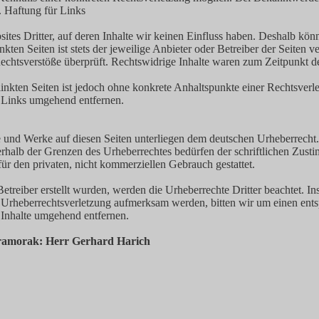
. Haftung für Links
tes Dritter, auf deren Inhalte wir keinen Einfluss haben. Deshalb kön
ten Seiten ist stets der jeweilige Anbieter oder Betreiber der Seiten v
chtsverstöße überprüft. Rechtswidrige Inhalte waren zum Zeitpunkt de
rlinkten Seiten ist jedoch ohne konkrete Anhaltspunkte einer Rechtsve
 Links umgehend entfernen.
lte und Werke auf diesen Seiten unterliegen dem deutschen Urheberrecht.
rhalb der Grenzen des Urheberrechtes bedürfen der schriftlichen Zusti
ür den privaten, nicht kommerziellen Gebrauch gestattet.
Betreiber erstellt wurden, werden die Urheberrechte Dritter beachtet. In
ne Urheberrechtsverletzung aufmerksam werden, bitten wir um einen e
 Inhalte umgehend entfernen.
ramorak: Herr Gerhard Harich