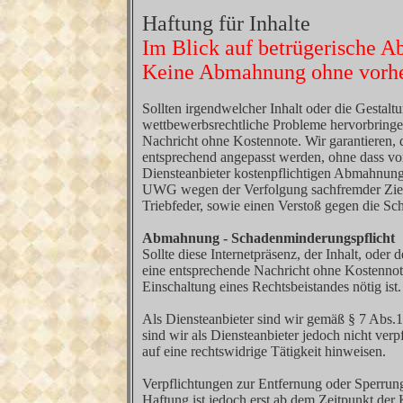
Haftung für Inhalte
Im Blick auf betrügerische 
Keine Abmahnung ohne vorhe
Sollten irgendwelcher Inhalt oder die Gestal
wettbewerbsrechtliche Probleme hervorbringe
Nachricht ohne Kostennote. Wir garantieren, 
entsprechend angepasst werden, ohne dass von 
Diensteanbieter kostenpflichtigen Abmahnung
UWG wegen der Verfolgung sachfremder Ziele a
Triebfeder, sowie einen Verstoß gegen die Sc
Abmahnung - Schadenminderungspflicht
Sollte diese Internetpräsenz, der Inhalt, od
eine entsprechende Nachricht ohne Kostennote
Einschaltung eines Rechtsbeistandes nötig ist
Als Diensteanbieter sind wir gemäß § 7 Abs.
sind wir als Diensteanbieter jedoch nicht ver
auf eine rechtswidrige Tätigkeit hinweisen.
Verpflichtungen zur Entfernung oder Sperrun
Haftung ist jedoch erst ab dem Zeitpunkt de