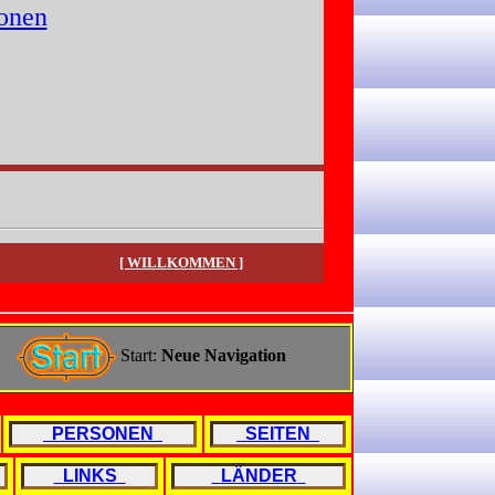
ionen
[ WILLKOMMEN ]
Start:
Neue Navigation
PERSONEN
SEITEN
LINKS
LÄNDER