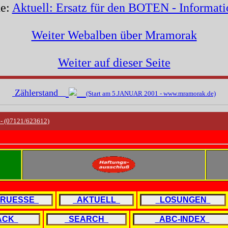
he:
Aktuell: Ersatz für den BOTEN - Informat
Weiter Webalben über Mramorak
Weiter auf dieser Seite
Zählerstand
(Start am 5.JANUAR 2001 - www.mramorak.de)
e - (07121/623612)
RUESSE
AKTUELL
LOSUNGEN
ACK
SEARCH
ABC-INDEX