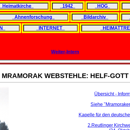
Heimatkirche
1942
HOG
Ahnenforschung
Bildarchiv
N
INTERNET
HEIMATTR
Weiter-Intern
MRAMORAK WEBSTEHLE: HELF-GOTT
Übersicht - Info
Siehe "Mramoraker 
Kapelle für den deutsch
2.Reutlinger Kirchw