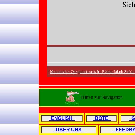
Sie
Mramoraker Ortsgemeinschaft - Pfarrer Jakob Stehl
Hilfen zur Navigation
ENGLISH
BOTE
G
ÜBER UNS
FEEDB