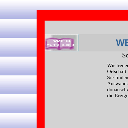
WE
S
Wir freue
Ortschaft 
Sie finde
Auswander
donauschw
die Ereign