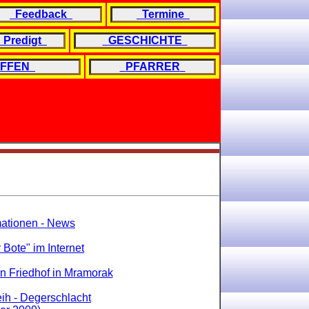
Feedback
Termine
Predigt
GESCHICHTE
EFFEN
PFARRER
rmationen - News
Bote" im Internet
en Friedhof in Mramorak
eih - Degerschlacht