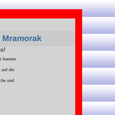
u Mramorak
n!
r banater
 auf die
rche und