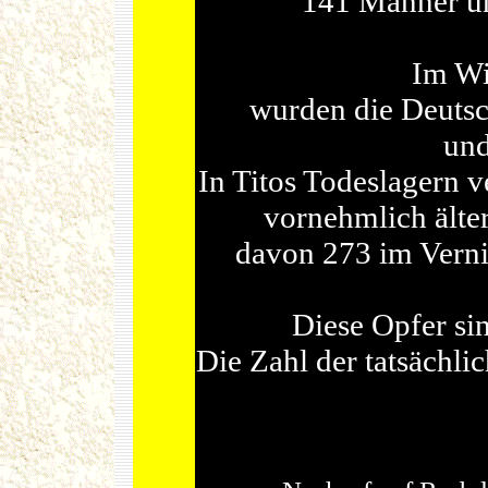
141 Männer un
Im Wi
wurden die Deutsc
und
In Titos Todeslagern 
vornehmlich älte
davon 273 im Verni
Diese Opfer si
Die Zahl der tatsächl