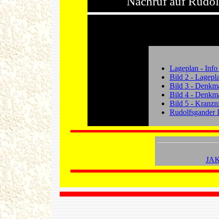
Nachruf auf Rudol
Lageplan - Inf
Bild 2 - Lagepl
Bild 3 - Denkma
Bild 4 - Denkma
Bild 5 - Kranzn
Rudolfsgander 
JA