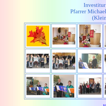
Investitu
Pfarrer Michae
(Klei
H